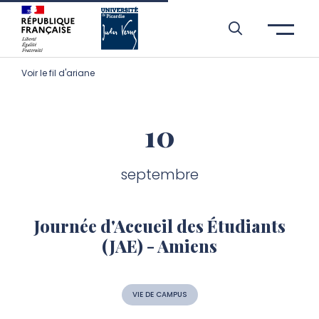
Aller à l’entête de page
Aller au menu principale
Aller au contenu principal
Aller à la recherche
Passer aux cookies
Aller au pied de page
Voir le fil d'ariane
10
septembre
Journée d'Accueil des Étudiants
(JAE) - Amiens
VIE DE CAMPUS