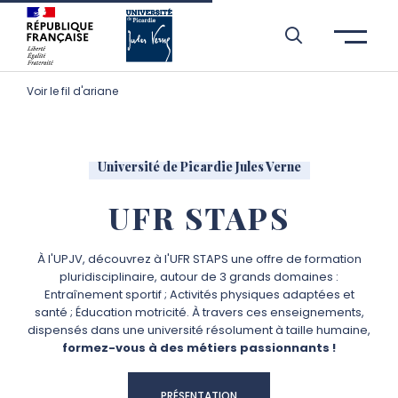
Aller à l’entête de page
Aller au menu principale
Aller au contenu principal
Aller à la recherche
Passer aux cookies
Aller au pied de page
Voir le fil d'ariane
Université de Picardie Jules Verne
UFR STAPS
À l'UPJV, découvrez à l'UFR STAPS une offre de formation
pluridisciplinaire, autour de 3 grands domaines :
Entraînement sportif ; Activités physiques adaptées et
santé ; Éducation motricité. À travers ces enseignements,
dispensés dans une université résolument à taille humaine,
formez-vous à des métiers passionnants !
PRÉSENTATION